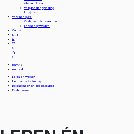
Afstandsleren
Voltijdse dagopleiding
Leerjobs
Voor bedrijven
Ondersteuning door nxtpro
Leerbedrijf worden
Contact
FAQ
0
0
Home
Aanbod
Leren én werken
Een nieuw (bij)beroep
Bijscholingen en specialisaties
Ondernemen