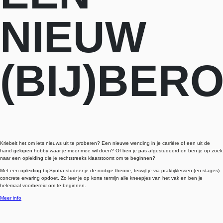
NIEUW
(BIJ)BER
Kriebelt het om iets nieuws uit te proberen? Een nieuwe wending in je carrière of een uit de
hand gelopen hobby waar je meer mee wil doen? Of ben je pas afgestudeerd en ben je op zoek
naar een opleiding die je rechtstreeks klaarstoomt om te beginnen?
Met een opleiding bij Syntra studeer je de nodige theorie, terwijl je via praktijklessen (en stages)
concrete ervaring opdoet. Zo leer je op korte termijn alle kneepjes van het vak en ben je
helemaal voorbereid om te beginnen.
Meer info