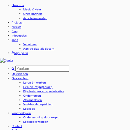
Over ons
Missie & visie
Onze partners
Activiteitenverslag
Projecten
Nieuws
Blog
Infosessies
Jobs
Vacatures
Aan de slag als docent
MijnSyntra
Opleidingen
Ons aanbod
Leren én werken
Een nieuw (bij)beroep
Bijscholingen en specialisaties
Ondernemen
Afstandsleren
Voltijdse dagopleiding
Leerjobs
Voor bedrijven
Ondersteuning door nxtpro
Leerbedrijf worden
Contact