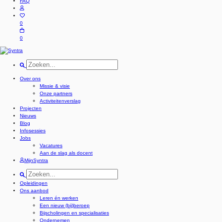
FAQ
0
0
Over ons
Missie & visie
Onze partners
Activiteitenverslag
Projecten
Nieuws
Blog
Infosessies
Jobs
Vacatures
Aan de slag als docent
MijnSyntra
Opleidingen
Ons aanbod
Leren én werken
Een nieuw (bij)beroep
Bijscholingen en specialisaties
Ondernemen