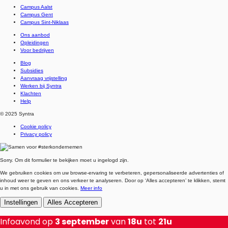
Campus Aalst
Campus Gent
Campus Sint-Niklaas
Ons aanbod
Opleidingen
Voor bedrijven
Blog
Subsidies
Aanvraag vrijstelling
Werken bij Syntra
Klachten
Help
© 2025 Syntra
Cookie policy
Privacy policy
Sorry. Om dit formulier te bekijken moet u ingelogd zijn.
We gebruiken cookies om uw browse-ervaring te verbeteren, gepersonaliseerde advertenties of
inhoud weer te geven en ons verkeer te analyseren. Door op ‘Alles accepteren’ te klikken, stemt
u in met ons gebruik van cookies.
Meer info
Instellingen
Alles Accepteren
Infoavond op
3 september
van
18u
tot
21u