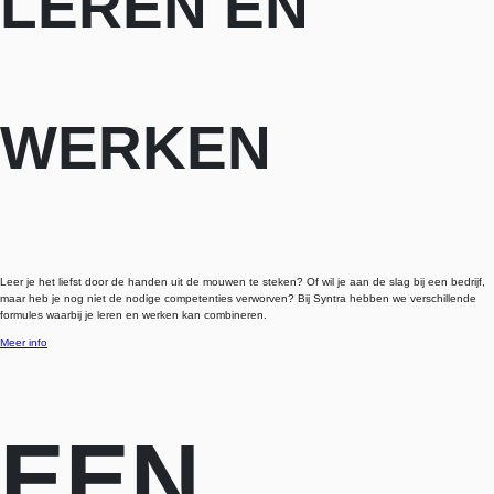
LEREN ÉN
WERKEN
Leer je het liefst door de handen uit de mouwen te steken? Of wil je aan de slag bij een bedrijf,
maar heb je nog niet de nodige competenties verworven? Bij Syntra hebben we verschillende
formules waarbij je leren en werken kan combineren.
Meer info
EEN